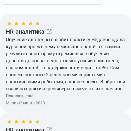
HR-аналитика
Обучение для тех, кто любит практику Недавно сдала
курсовой проект, чему несказанно рада! Тот самый
результат, к которому стремишься в обучении -
довести до конца, ведь столько усилий приложено,
вся команда Я.П поддерживает и верит в тебя. Сам
процесс построен 2-недельными спринтами с
практическими работами, в конце проект. В обратной
связи по практике ревьюеры отмечают, что сделано
на хорошем уровне, что требует доработки. Нет
Показать ещё
чувства, что сдаешь для галочки. Теория необычного
Мария
2 марта 2023
формата, как живой диалог между заказчиком и HR
командой. Для себя нашла этот курс полезным,
чтобы узнать больше о C&B, используя свои навыки
HR-аналитика
работы с данными.