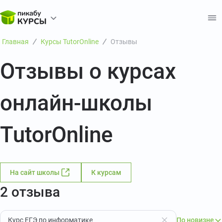
Главная
Курсы TutorOnline
Отзывы
Отзывы о курсах
онлайн-школы
TutorOnline
На сайт школы
К курсам
2 отзыва
Курс ЕГЭ по информатике
По новизне