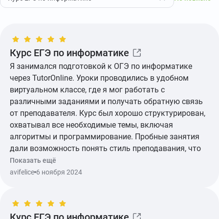
Курс ЕГЭ по информатике
Я занимался подготовкой к ОГЭ по информатике
через TutorOnline. Уроки проводились в удобном
виртуальном классе, где я мог работать с
различными заданиями и получать обратную связь
от преподавателя. Курс был хорошо структурирован,
охватывал все необходимые темы, включая
алгоритмы и программирование. Пробные занятия
дали возможность понять стиль преподавания, что
помогло выбрать подходящего наставника. В целом,
Показать ещё
это хороший способ подготовки, особенно если
avifelice
6 ноября 2024
учесть гибкий график занятий.
Курс ЕГЭ по информатике