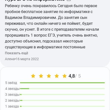
Ребенку очень понравилось Сегодня было первое
пробное бесплатное занятие по информатике с
Вадимом Владимировичем. До занятия сын
переживал, что онлайн ничего не поймет, будет
скучно, он уснет. В итоге с преподавателем начали
прорешивать 1 вопрос ЕГЭ, учитель очень внятно,
доступно объяснил, подсказал некоторые
существующие в информатике постоянные
ускорения в решении. Так увлеклись, что вместо 45
Показать ещё
минут прозанимались 1 час. Занятие закончилось,
Алена
16 марта 2022
сын ещё, наверное, 1 час рассказывал какой
отличный преподаватель, сложнейшие вопросы
4,8
/ 5
объясняет как элементарные, заниматься с ним
будет одназначно. 5***** из 5.
5 звёзд
4 звезды
3 звезды
2 звезды
1 звезда