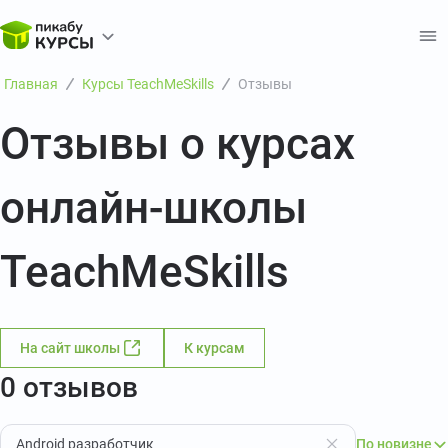
Главная
Курсы TeachMeSkills
Отзывы
Отзывы о курсах
онлайн-школы
TeachMeSkills
На сайт школы
К курсам
0 отзывов
Android разработчик
По новизне