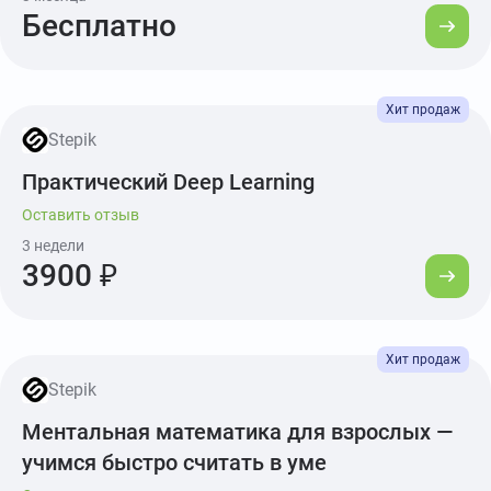
Бесплатно
образовательных проектах на
других международных
сервисах. Отдельное внимание
уделяется адаптивному
формату обучения —
Stepik
содержание и сложность
материалов подстраиваются
Практический Deep Learning
под уровень подготовки
Оставить отзыв
конкретного пользователя.
3 недели
3900 ₽
Stepik
Ментальная математика для взрослых —
учимся быстро считать в уме