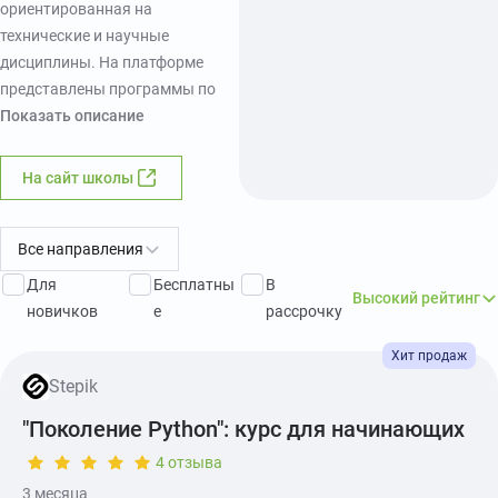
ориентированная на
технические и научные
дисциплины. На платформе
представлены программы по
разработке, математике, работе
Показать описание
с данными, статистике,
биологии, инженерным и
На сайт школы
естественно-научным
направлениям. Учебный
процесс построен с
Все направления
использованием
Для
Бесплатны
В
Высокий рейтинг
автоматической проверки
новичков
е
рассрочку
заданий, что позволяет сразу
получать обратную связь и
закреплять материал на
Stepik
практике. Эти технологические
"Поколение Python": курс для начинающих
решения применяются не
только внутри платформы, но и
4 отзыва
используются в
3 месяца