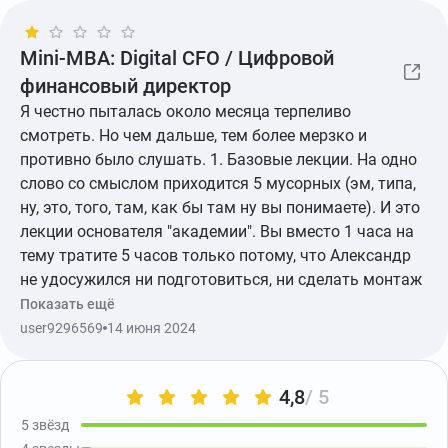
Mini-MBA: Digital CFO / Цифровой
финансовый директор
Я честно пыталась около месяца терпеливо
смотреть. Но чем дальше, тем более мерзко и
противно было слушать. 1. Базовые лекции. На одно
слово со смыслом приходится 5 мусорных (эм, типа,
ну, это, того, там, как бы там ну вы понимаете). И это
лекции основателя "академии". Вы вместо 1 часа на
тему тратите 5 часов только потому, что Александр
не удосужился ни подготовиться, ни сделать монтаж
после записи. Да он даже не пересмотрел ни разу,
Показать ещё
похоже. Низкая культура речи и отсутствие хорошей
user9296569
14 июня 2024
базы знаний не должны являться основными
качествами преподавателя. 2. Лекции по налогам -
4,8
/ 5
протараторивание текста на экране , причем с
ошибками и без нормальных пояснений. Проще взять
5 звёзд
налоговый кодекс. Это то же самое, только