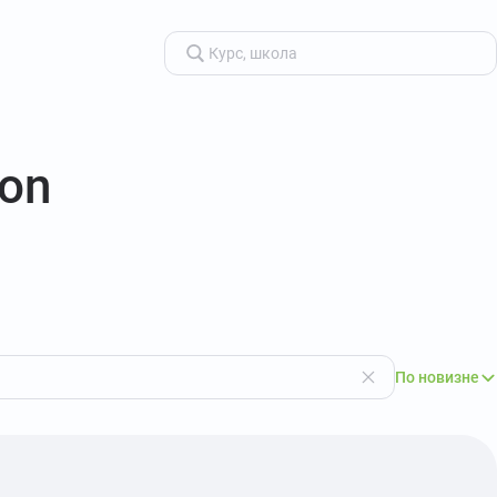
ion
По новизне