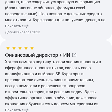
данных, плюс содержит устаревшую информацию
(блок налогов не обновлен, формулы excel
посредственные). Но в возврате денежных средств
мне отказали. Курс создан для получения денег, а не
для обучения. Мерзкое ощущение, набор тупых видео
Показать ещё
из ютуба, которые и за бесплатно не нужно смотреть,
Дарья
8 ноября 2023
так как жалко своего времени
Финансовый директор + ИИ
Хотела немного подтянуть свои знания и навыки в
сфере финансов, повысить так, сказать свою
квалификацию и выбрала SF. Кураторы и
преподаватели очень вежливы и внимательны,
всегда помогали с разрешением вопросов
относительно теории, или решения задач. Здесь
эффективно организовано обучение, даже после
окончания обучения есть ко всем материалам из
курса. Мне кстати, по работе довольно много чего из
Показать ещё