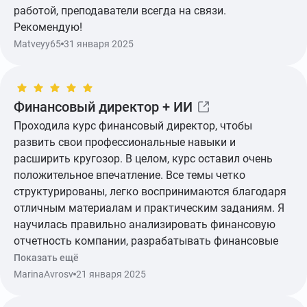
работой, преподаватели всегда на связи.
Рекомендую!
Matveyy65
31 января 2025
Показать ещё
Финансовый директор + ИИ
Проходила курс финансовый директор, чтобы
развить свои профессиональные навыки и
расширить кругозор. В целом, курс оставил очень
положительное впечатление. Все темы четко
структурированы, легко воспринимаются благодаря
отличным материалам и практическим заданиям. Я
научилась правильно анализировать финансовую
отчетность компании, разрабатывать финансовые
стратегии, а также строить модели для оценки
Показать ещё
инвестиций. В общем, курс оправдал все мои
MarinaAvrosv
21 января 2025
ожидания, чувствую, что готова к новым
профессиональным достижениям.