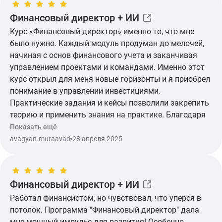
Финансовый директор + ИИ
Курс «Финансовый директор» именно то, что мне
было нужно. Каждый модуль продуман до мелочей,
начиная с основ финансового учета и заканчивая
управлением проектами и командами. Именно этот
курс открыл для меня новые горизонты и я приобрел
понимание в управлении инвестициями.
Практические задания и кейсы позволили закрепить
теорию и применить знания на практике. Благодаря
курсу я значительно повысил свою квалификацию.
Показать ещё
avagyan.muraavad
28 апреля 2025
Финансовый директор + ИИ
Работал финансистом, но чувствовал, что уперся в
потолок. Программа "Финансовый директор" дала
мне мощный импульс для развития! Особенно