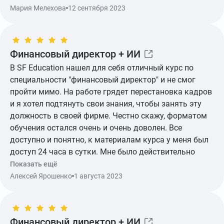
курса пригодилось, периодически ещё и заглядываю
Мария Мелехова
12 сентября 2023
в методички.
Финансовый директор + ИИ
В SF Education нашел для себя отличный курс по
специальности "финансовый директор" и не смог
пройти мимо. На работе грядет перестановка кадров
и я хотел подтянуть свои знания, чтобы занять эту
должность в своей фирме. Честно скажу, форматом
обучения остался очень и очень доволен. Все
доступно и понятно, к материалам курса у меня был
доступ 24 часа в сутки. Мне было действительно
интересно и полезно учиться. Должность получил.
Показать ещё
Алексей Ярошенко
1 августа 2023
Финансовый директор + ИИ