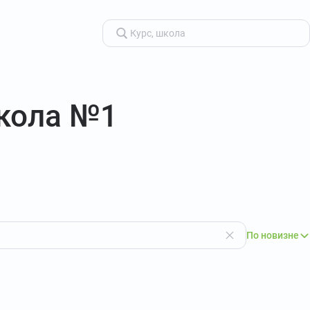
школа №1
По новизне