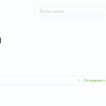
я
По новизне