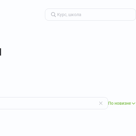
я
По новизне