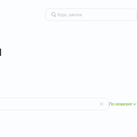
я
По новизне