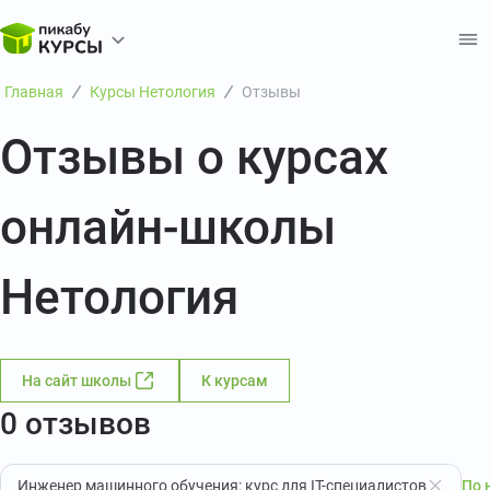
Главная
Курсы Нетология
Отзывы
Отзывы о курсах
онлайн-школы
Нетология
На сайт школы
К курсам
0 отзывов
Инженер машинного обучения: курс для IT-специалистов
По 