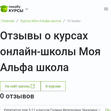
Главная
Курсы Моя Альфа школа
Отзывы
Отзывы о курсах
онлайн-школы Моя
Альфа школа
На сайт школы
К курсам
0 отзывов
Репетитор для 5-11 классов Галина Федоровна Захарина
По 