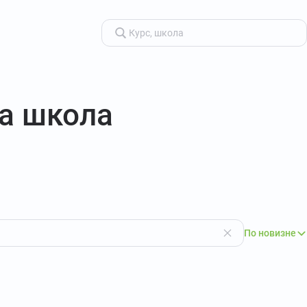
а школа
По новизне