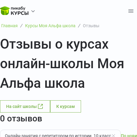
Главная
Курсы Моя Альфа школа
Отзывы
Отзывы о курсах
онлайн-школы Моя
Альфа школа
На сайт школы
К курсам
0 отзывов
Онлайн-занятия с репетитором по истории. 10 класс
По нов