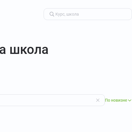
а школа
По новизне