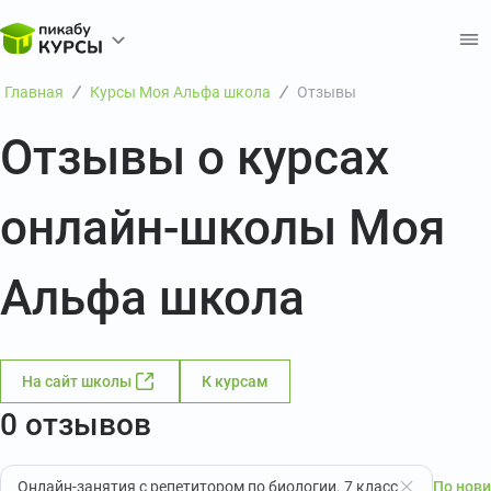
Главная
Курсы Моя Альфа школа
Отзывы
Отзывы о курсах
онлайн-школы Моя
Альфа школа
На сайт школы
К курсам
0 отзывов
Онлайн-занятия с репетитором по биологии. 7 класс
По нов