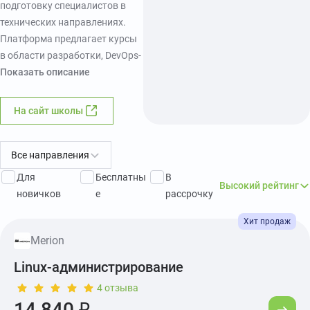
подготовку специалистов в
технических направлениях.
Платформа предлагает курсы
в области разработки, DevOps-
инженерии,
Показать описание
администрирования сетей и
информационной
На сайт школы
безопасности с акцентом на
практическое применение
знаний. Программы подойдут
Все направления
как тем, кто только начинает
Для
Бесплатны
В
Высокий рейтинг
карьеру в IT, так и
новичков
е
рассрочку
действующим специалистам,
стремящимся выйти на
следующий
Merion
профессиональный уровень.
Linux-администрирование
Учебный процесс выстроен
вокруг работы с прикладными
4 отзыва
14 840 ₽
задачами, актуальными