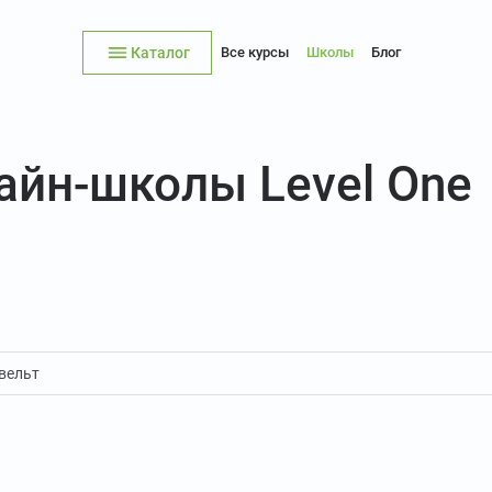
Каталог
Все курсы
Школы
Блог
айн-школы Level One
звельт