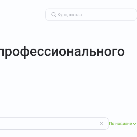
 профессионального
По новизне