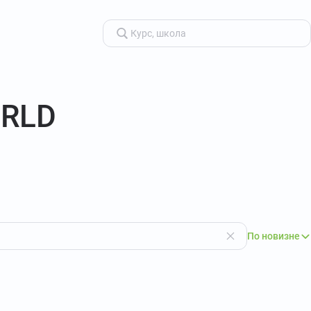
ORLD
По новизне