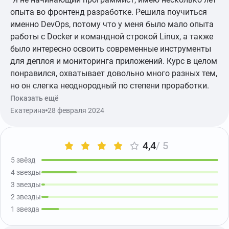
опыта во фронтенд разработке. Решила поучиться
именно DevOps, потому что у меня было мало опыта
работы с Docker и командной строкой Linux, а также
было интересно освоить современные инструменты
для деплоя и мониторинга приложений. Курс в целом
понравился, охватывает довольно много разных тем,
но он слегка неоднородный по степени проработки.
Первый модуль просто замечательный, много тем, но
Показать ещё
все очень структурировано. А вот второй модуль
Екатерина
28 февраля 2024
(Продакшен и деплой) немного сумбурный,
некоторые уроки трудны для понимания. Однако,
4,4
/ 5
проект потом расставляет все по местам. Также
среди плюсов отмечу, что можно поработать с
5 звёзд
большим количеством инструментов (или они хотя
4 звезды
бы упоминаются как примеры). Видно, что курсы
3 звезды
постоянно дорабатываются. Например, в процессе
2 звезды
моего обучения добавилась глава в одном из
1 звезда
модулей. Курс рассчитан на 3 месяца, этого времени