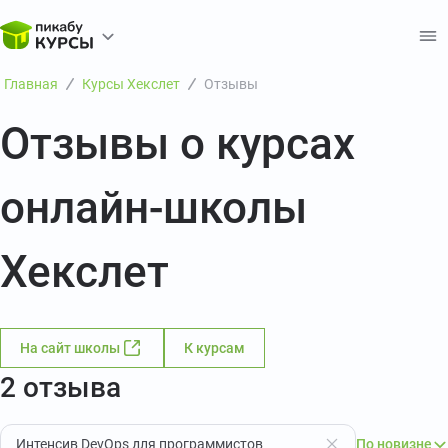
Главная
Курсы Хекслет
Отзывы
Отзывы о курсах
онлайн-школы
Хекслет
На сайт школы
К курсам
2 отзыва
Интенсив DevOps для программистов
По новизне