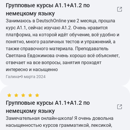
Групповые курсы А1.1+А1.2 по
педагоги, с которыми хочется учить немецкий язык
немецкому языку
днями и ночами. Сейчас я перехожу на уровень А 2.2.
Если резюмировать вышесказанное: немецкий язык
Занимаюсь в DeutschOnline уже 2 месяца, прошла
в этой школе действительно можно с легкостью и
курс А1.1, сейчас изучаю А1.2. Очень нравится
интересом выучить за кратчайшие сроки, но есть
платформа, на которой идёт обучение, всё удобно и
один большой нюанс! Вы действительно должны
понятно, много различных тестов и упражнений, а
учить и практиковать весь материал, который дают
также справочного материала. Преподаватель
на курсах и уделять помимо курсов каждый день
Светлана Евдокимова очень хорошо всё объясняет,
несколько часов на усвоение программы. Сегодня я
отвечает на все вопросы, занятия проходят
уже могу с легкостью говорить на повседневные
интересно и насыщенно
темы, понимать даже 60% текста уровня B1, решать
Показать ещё
Галина
9 марта 2024
пробники письма и аудирования экзамена Гете А2
почти безошибочно, но за этим стоит огромное число
часов самостоятельной работы по программе
Групповые курсы А1.1+А1.2 по
Deutsch Online. Я планирую и дальше обучаться в
немецкому языку
этой школе со своими любимыми преподавателями,
всем желаю удачи
Замечательная онлайн-школа! Я очень довольна
насыщенностью курсов грамматикой, лексикой,