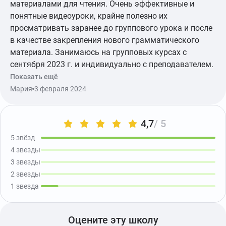
материалами для чтения. Очень эффективные и
понятные видеоуроки, крайне полезно их
просматривать заранее до группового урока и после
в качестве закрепления нового грамматического
материала. Занимаюсь на групповых курсах с
сентября 2023 г. и индивидуально с преподавателем.
Очень нравится возможность отработать каждую
Показать ещё
тему, а также индивидуальный подход к
Мария
3 февраля 2024
потребностям и запросам студента. Спасибо Deutsch
Online, я сумела буквально за 3 месяца интенсивных
4,7
/ 5
занятий достичь уровня В 1, начав с А 1! Буду
заниматься и дальше!
5 звёзд
4 звезды
3 звезды
2 звезды
1 звезда
Оцените эту школу