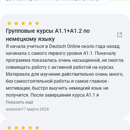
Групповые курсы А1.1+А1.2 по
немецкому языку
Я начала учиться в Deutsch Online около года назад,
начинала с самого первого уровня А1.1. Поначалу
программа показалась очень насыщенной, не смогла
совмещать работу с активной работой на курсах.
Материала для изучения действительно очень много,
без самостоятельной работы и самое главное -
мотивации, быстро выучить немецкий язык не
получится. После завершения курса А1.1 я
самостоятельно закрепляла полученные знания и
Показать ещё
через некоторое время записалась на курсы А1.2-
анжела
17 марта 2024
А2.2. Хочу выразить огромную благодарность и
уважение моим любимым преподавателям : Татьяне
Горбуновой и Елене Кружилиной. Потрясающие