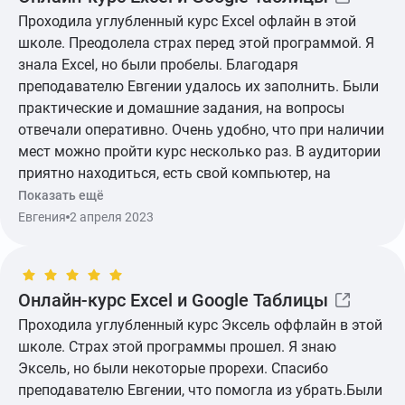
Практические задания проверялись очень быстро и
Проходила углубленный курс Excel офлайн в этой
давалась развернутая обратная связь. Еще доступ к
школе. Преодолела страх перед этой программой. Я
курсу остается навсегда, а куратор на связи даже
знала Excel, но были пробелы. Благодаря
после обучения. Благодарю всю команду Бруноям!
преподавателю Евгении удалось их заполнить. Были
Было очень приятно быть в числе Ваших студентов!
практические и домашние задания, на вопросы
отвечали оперативно. Очень удобно, что при наличии
мест можно пройти курс несколько раз. В аудитории
приятно находиться, есть свой компьютер, на
котором можно работать и повторять действия
Показать ещё
преподавателя. И дают чай с печеньками:) Однако
Евгения
2 апреля 2023
есть минус: название курса "Углубленный". Логично,
что люди должны знать хотя бы базу, но были те, кто
практически не знал программу... Это замедляло
Онлайн-курс Excel и Google Таблицы
процесс обучения. Хотелось бы, чтобы школа
приняла это во внимание и разделяла студентов по
Проходила углубленный курс Эксель оффлайн в этой
уровням для получения максимальной пользы.
школе. Страх этой программы прошел. Я знаю
Эксель, но были некоторые прорехи. Спасибо
преподавателю Евгении, что помогла из убрать.Были