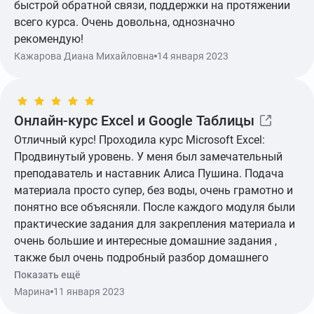
быстрой обратной связи, поддержки на протяжении
всего курса. Очень довольна, однозначно
рекомендую!
Показать ещё
Кажарова Диана Михайловна
14 января 2023
Онлайн-курс Excel и Google Таблицы
Отличный курс! Проходила курс Microsoft Excel:
Продвинутый уровень. У меня был замечательный
преподаватель и наставник Алиса Пушина. Подача
материала просто супер, без воды, очень грамотно и
понятно все объясняли. После каждого модуля были
практические задания для закрепления материала и
очень большие и интересные домашние задания ,
также был очень подробный разбор домашнего
задания. Всегда своевременно отвечали на мои
Показать ещё
вопросы и быстро проверяли мои домашние
Марина
11 января 2023
задания. Курс действительно очень интересный и