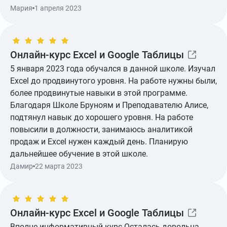
комменарий, была возможность задавать
Мария
1 апреля 2023
уточняющие вопросы. Как итог, часть полученных
знаний я уже внедрила в свою работу, так что могу
сказать, что курс очень даже применим на практике)
Онлайн-курс Excel и Google Таблицы
5 января 2023 года обучался в данной школе. Изучал
Excel до продвинутого уровня. На работе нужны были,
более продвинутые навыки в этой программе.
Благодаря Школе Бруноям и Преподавателю Алисе,
подтянул навык до хорошего уровня. На работе
повысили в должности, занимаюсь аналитикой
продаж и Excel нужен каждый день. Планирую
дальнейшее обучение в этой школе.
Показать ещё
Дамир
22 марта 2023
Онлайн-курс Excel и Google Таблицы
Вполне информативный курс Осталась довольна