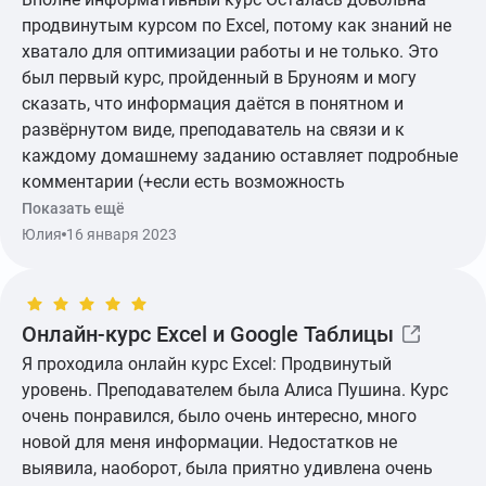
продвинутым курсом по Excel, потому как знаний не
хватало для оптимизации работы и не только. Это
был первый курс, пройденный в Бруноям и могу
сказать, что информация даётся в понятном и
развёрнутом виде, преподаватель на связи и к
каждому домашнему заданию оставляет подробные
комментарии (+если есть возможность
альтернативного решения задачи, также его
Показать ещё
оставляет). Поэтому, что касается данного курса, то
Юлия
16 января 2023
конечно рекомендую.
Онлайн-курс Excel и Google Таблицы
Я проходила онлайн курс Excel: Продвинутый
уровень. Преподавателем была Алиса Пушина. Курс
очень понравился, было очень интересно, много
новой для меня информации. Недостатков не
выявила, наоборот, была приятно удивлена очень