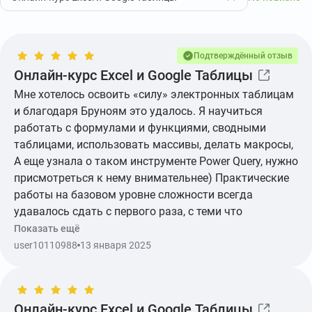
Подтверждённый отзыв
Онлайн-курс Excel и Google Таблицы
Мне хотелось освоить «силу» электронных таблицам
и благодаря Бруноям это удалось. Я научиться
работать с формулами и функциями, сводными
таблицами, использовать массивы, делать макросы,
А еще узнала о таком инструменте Power Query, нужно
присмотреться к нему внимательнее) Практические
работы на базовом уровне сложности всегда
удавалось сдать с первого раза, с теми что
посложнее приходилось подумать побольше, но
Показать ещё
благодаря куратору все всегда получалось. Куратор
user10110988
13 января 2025
Алиса Пушина очень крутой, грамотный,
талантливейший наставник! На протяжении всего
времени была на связи, объясняла, подсказывала,
Онлайн-курс Excel и Google Таблицы
обратная связь была высочайшего качества.