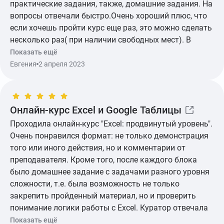
практические задания, также, домашние задания. На
вопросы отвечали быстро.Очень хороший плюс, что
если хочешь пройти курс еще раз, это можно сделать
несколько раз( при наличии свободных мест). В
аудитории приятно находиться, большой плюс, это
Показать ещё
свой компьютер, где ты работаешь и повторяешь
Евгения
2 апреля 2023
действия преподавателя. Сушки и чай прилагаются:)
Но есть один минус, сейчас, по прошествии времени,
я более спокойно к этому отношусь, но на
Онлайн-курс Excel и Google Таблицы
протяжении каждого занятия меня это откровенно
раздражало: название курса УГЛУБЛЕННЫЙ.
Проходила онлайн-курс "Excel: продвинутый уровень".
Логично, что люди, хотябы скудно, но знают базу. Но
Очень понравился формат: не только демонстрация
там были люди (несколько) кто в принципе толком
того или иного действия, но и комментарии от
не знают такую программу... Из-за такого
преподавателя. Кроме того, после каждого блока
контингента процесс обучения сильно тормозился.
было домашнее задание с задачами разного уровня
Хочется, чтобы школа обратила внимание и
сложности, т.е. была возможность не только
разделяли людей по уровням, так как хочется
закрепить пройденный материал, но и проверить
получить максимум пользы
понимание логики работы с Excel. Куратор отвечала
быстро, на каждое задание я получала подробный
Показать ещё