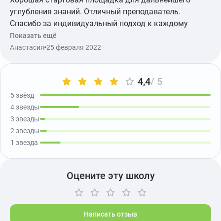
углубления знаний. Отличный преподаватель.
Спасибо за индивидуальный подход к каждому
слушателю! Буду рекомендовать Вас своим коллегам
Показать ещё
и друзьям.
Анастасия
25 февраля 2022
4,4
/ 5
5 звёзд
4 звезды
3 звезды
2 звезды
1 звезда
Оцените эту школу
Написать отзыв