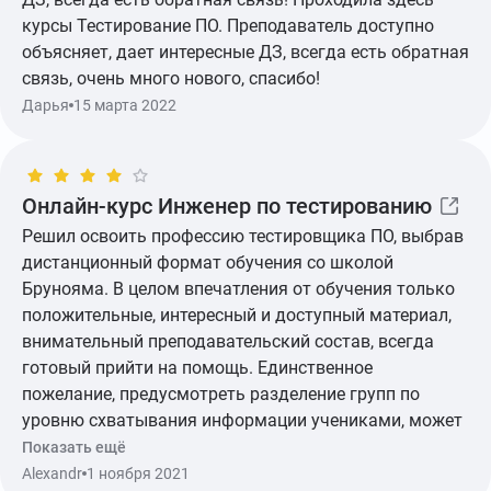
курсы Тестирование ПО. Преподаватель доступно
объясняет, дает интересные ДЗ, всегда есть обратная
связь, очень много нового, спасибо!
Дарья
15 марта 2022
Показать ещё
Онлайн-курс Инженер по тестированию
Решил освоить профессию тестировщика ПО, выбрав
дистанционный формат обучения со школой
Брунояма. В целом впечатления от обучения только
положительные, интересный и доступный материал,
внимательный преподавательский состав, всегда
готовый прийти на помощь. Единственное
пожелание, предусмотреть разделение групп по
уровню схватывания информации учениками, может
тест какой-нибудь проводить при записи. Просто
Показать ещё
группа равняется по самому медленному из
Alexandr
1 ноября 2021