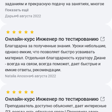
заданиям и прекрасную подачу на занятиях, многое
придется гуглить и постигать самостоятельно, но это
Показать ещё
неотъемлемая часть современной жизни. Моим
Дарья
8 августа 2022
преподавателем был Никита Тринога, и я бы хотела
сказать ему отдельное человеческое спасибо за
доступную подачу информации и живой интерес к
Онлайн-курс Инженер по тестированию
своему делу.
Благодарна за полученные знания. Уроки небольшие,
однако емкие, что позволяет быстро усваивать
материал. Отдельная благодарность куратору Диане
- всегда на связи, всегда поможет, дает быстрые и
емкие ответы, рекомендации.
Natalia Anosova
6 августа 2022
Показать ещё
Онлайн-курс Инженер по тестированию
Преподаватель доступно объясняет, дает интересные
ДЗ, всегда есть обратная связь! Проходила здесь