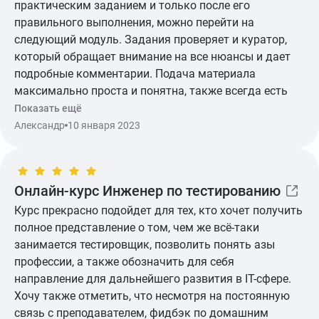
практическим заданием и только после его
правильного выполнения, можно перейти на
следующий модуль. Задания проверяет и куратор,
который обращает внимание на все нюансы и дает
подробные комментарии. Подача материала
максимально проста и понятна, также всегда есть
ссылки на дополнительные статьи, которые будут
Показать ещё
полезны для выполнения практики. На самом деле,
Александр
10 января 2023
какого-то дискомфорта при прохождение курса я не
заметил. Единственное, после прохождения, лично
мне хотелось бы просмотреть весь курс 1 видео, но в
Онлайн-курс Инженер по тестированию
любом случае весь материал в бессрочном доступе.
Курс прекрасно подойдет для тех, кто хочет получить
полное представление о том, чем же всё-таки
занимается тестировщик, позволить понять азы
профессии, а также обозначить для себя
направление для дальнейшего развития в IT-сфере.
Хочу также отметить, что несмотря на постоянную
связь с преподавателем, фидбэк по домашним