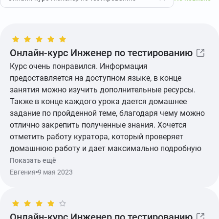
Онлайн-курс Инженер по тестированию
Курс очень понравился. Информация
предоставляется на доступном языке, в конце
занятия можно изучить дополнительные ресурсы.
Также в конце каждого урока дается домашнее
задание по пройденной теме, благодаря чему можно
отлично закрепить полученные знания. Хочется
отметить работу куратора, который проверяет
домашнюю работу и дает максимально подробную
обратную связь. Курс полностью охватывает
Показать ещё
изучаемую область. Стоит отметить, что курс не
Евгения
9 мая 2023
ограничен по времени, нет сроков сдачи домашнего
задания. Курсом осталась довольна.
Онлайн-курс Инженер по тестированию