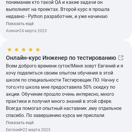
понимании кто такой QA и какие задачи он
выполняет на проектах. Второй курс я прошла
недавно - Python разработчик, и уже начинаю
погружаться в автоматизацию на своем проекте. В
Показать ещё
целом, очень давольна школой и материалом,
Алина
24 марта 2023
который преподают.
Онлайн-курс Инженер по тестированию
Всем доброго времени суток!Меня зовут Евгений и я
хочу поделиться своим опытом обучения в этой
школе по специальности Тестировщик ПО. Начну с
того,что школа мне предоставила 50% скидку по
акции. Обучение прошло очень интересно, много
практики и получил много знаний в этой сфере.
Всегда помогал опытный наставник ,ему отдельное
спасибо. По завершению курса ме прислали
сертификат о окончании обучения.
Показать ещё
Евгений
22 марта 2023