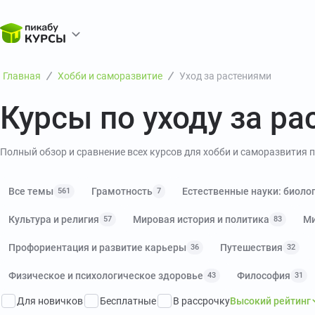
Главная
Хобби и саморазвитие
Уход за растениями
Курсы по уходу за р
Полный обзор и сравнение всех курсов для хобби и саморазвития по
Показать описание
Все темы
Грамотность
Естественные науки: биолог
561
7
Культура и религия
Мировая история и политика
Ми
57
83
Профориентация и развитие карьеры
Путешествия
36
32
Физическое и психологическое здоровье
Философия
43
31
Для новичков
Бесплатные
В рассрочку
Высокий рейтинг