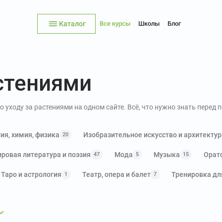
Каталог
Все курсы
Школы
Блог
астениями
 уходу за растениями на одном сайте. Всё, что нужно знать перед 
ия, химия, физика
Изобразительное искусство и архитектур
20
ровая литература и поэзия
Мода
Музыка
Орат
47
5
15
Таро и астрология
Театр, опера и балет
Тренировка дл
1
7