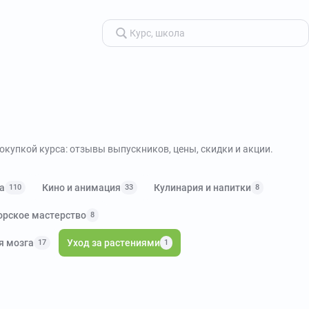
покупкой курса: отзывы выпускников, цены, скидки и акции.
а
Кино и анимация
Кулинария и напитки
110
33
8
орское мастерство
8
я мозга
Уход за растениями
17
1